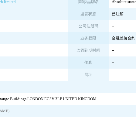
ch limited
简称/品牌名
Absolute strat
监管状态
已注销
公司注册码
--
业务权限
金融差价合约
监管到期时间
--
传真
--
网址
--
Exchange Buildings LONDON EC3V 3LF UNITED KINGDOM
AMF）