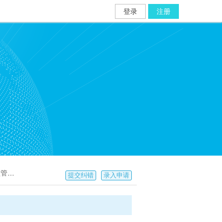
登录
注册
图2]
提交纠错
录入申请