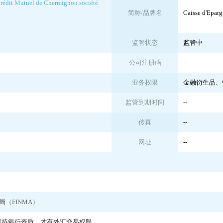
Crédit Mutuel de Chermignon société
简称/品牌名
Caisse d'Eparg
监管状态
监管中
公司注册码
--
业务权限
金融衍生品、
监管到期时间
--
传真
--
网址
--
（FINMA）
商需持银行资质，才有外汇交易权限