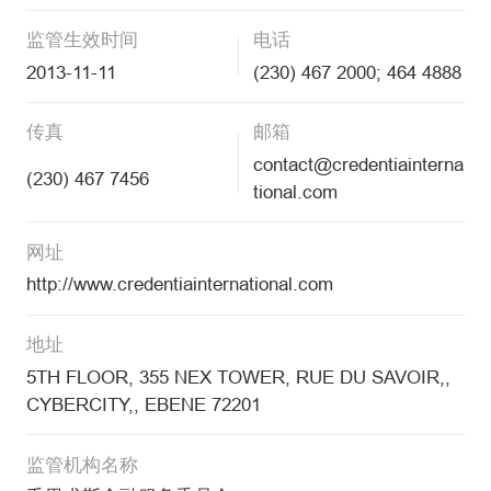
监管生效时间
电话
2013-11-11
(230) 467 2000; 464 4888
传真
邮箱
contact@credentiainterna
(230) 467 7456
tional.com
网址
http://www.credentiainternational.com
地址
5TH FLOOR, 355 NEX TOWER, RUE DU SAVOIR,,
CYBERCITY,, EBENE 72201
监管机构名称