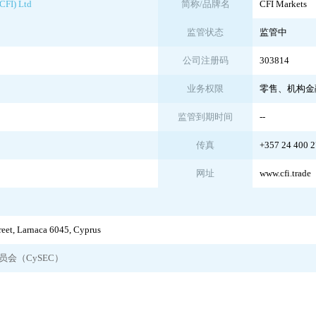
(CFI) Ltd
简称/品牌名
CFI Markets
监管状态
监管中
公司注册码
303814
业务权限
零售、机构金
监管到期时间
--
传真
+357 24 400 
网址
www.cfi.trade
reet, Larnaca 6045, Cyprus
会（CySEC）