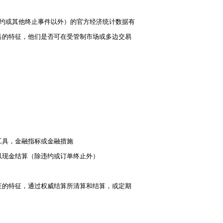
违约或其他终止事件以外）的官方经济统计数据有
具的特征，他们是否可在受管制市场或多边交易
工具，金融指标或金融措施
以现金结算（除违约或订单终止外）
征的特征，通过权威结算所清算和结算，或定期