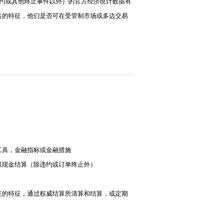
违约或其他终止事件以外）的官方经济统计数据有
具的特征，他们是否可在受管制市场或多边交易
工具，金融指标或金融措施
以现金结算（除违约或订单终止外）
征的特征，通过权威结算所清算和结算，或定期