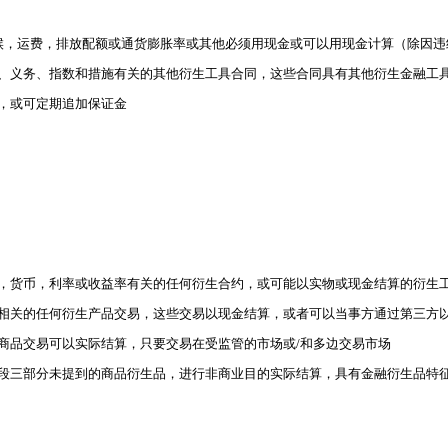
与气候，运费，排放配额或通货膨胀率或其他必须用现金或可以用现金计算（除因
、义务、指数和措施有关的其他衍生工具合同，这些合同具有其他衍生金融工
，或可定期追加保证金
证券，货币，利率或收益率有关的任何衍生合约，或可能以实物或现金结算的衍生
商品相关的任何衍生产品交易，这些交易以现金结算，或者可以当事方通过第三方
生商品交易可以实际结算，只要交易在受监管的市场或/和多边交易市场
第六段三部分未提到的商品衍生品，进行非商业目的实际结算，具有金融衍生品特