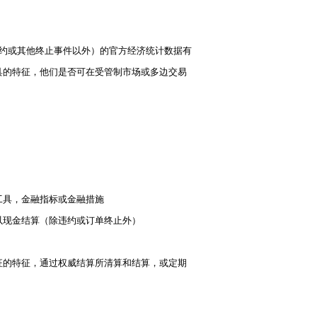
违约或其他终止事件以外）的官方经济统计数据有
具的特征，他们是否可在受管制市场或多边交易
工具，金融指标或金融措施
以现金结算（除违约或订单终止外）
征的特征，通过权威结算所清算和结算，或定期