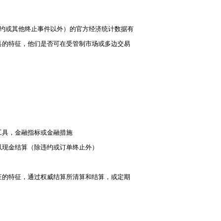
违约或其他终止事件以外）的官方经济统计数据有
具的特征，他们是否可在受管制市场或多边交易
工具，金融指标或金融措施
以现金结算（除违约或订单终止外）
征的特征，通过权威结算所清算和结算，或定期