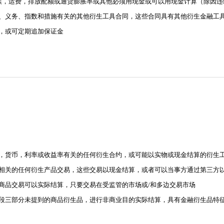
与气候，运费，排放配额或通货膨胀率或其他必须用现金或可以用现金计算（除因
、义务、指数和措施有关的其他衍生工具合同，这些合同具有其他衍生金融工
，或可定期追加保证金
证券，货币，利率或收益率有关的任何衍生合约，或可能以实物或现金结算的衍生
商品相关的任何衍生产品交易，这些交易以现金结算，或者可以当事方通过第三方
生商品交易可以实际结算，只要交易在受监管的市场或/和多边交易市场
第六段三部分未提到的商品衍生品，进行非商业目的实际结算，具有金融衍生品特