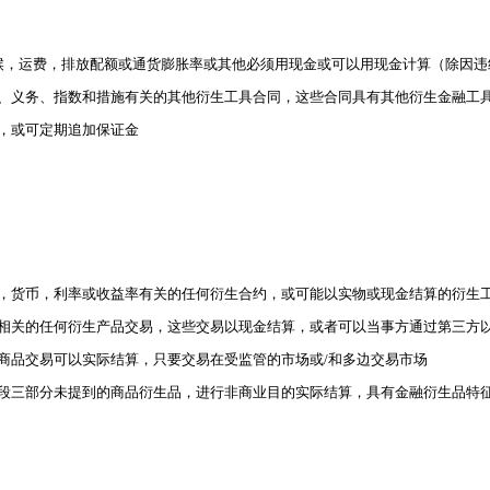
与气候，运费，排放配额或通货膨胀率或其他必须用现金或可以用现金计算（除因
、义务、指数和措施有关的其他衍生工具合同，这些合同具有其他衍生金融工
，或可定期追加保证金
证券，货币，利率或收益率有关的任何衍生合约，或可能以实物或现金结算的衍生
商品相关的任何衍生产品交易，这些交易以现金结算，或者可以当事方通过第三方
生商品交易可以实际结算，只要交易在受监管的市场或/和多边交易市场
第六段三部分未提到的商品衍生品，进行非商业目的实际结算，具有金融衍生品特