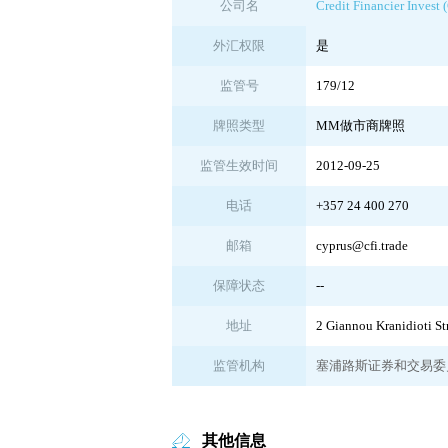
公司名
Credit Financier Invest 
外汇权限
是
监管号
179/12
牌照类型
MM做市商牌照
监管生效时间
2012-09-25
电话
+357 24 400 270
邮箱
cyprus@cfi.trade
保障状态
--
地址
2 Giannou Kranidioti St
监管机构
塞浦路斯证券和交易委员
其他信息