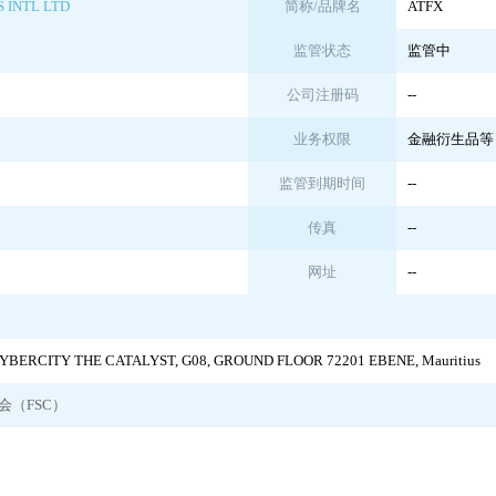
 INTL LTD
简称/品牌名
ATFX
监管状态
监管中
公司注册码
--
业务权限
金融衍生品等
监管到期时间
--
传真
--
网址
--
YBERCITY THE CATALYST, G08, GROUND FLOOR 72201 EBENE, Mauritius
（FSC）