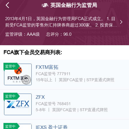
英国金融行为监管局
2013年4月1日，英国金融行为管理局FCA正式成立。 1. 目
前受FCA监管的零售外汇持牌券商超过300家。 2. 投资保障
方面，针对破产的外汇经纪商，投资者可投诉至英国FSC
监管评级：AAA级
总评分：96.0
S，赔偿上限为每位投资者5万英镑（约合人民币42万元）。
FCA旗下会员交易商列表:
监管中
FXTM富拓
FCA监管号 777911
15年以上
丨
英国FCA监管
| STP直通式牌照
监管中
ZFX
FCA监管号 768451
5-8年
丨
英国FCA监管
| STP直通式牌照
监管中
IEXS 盈十证券