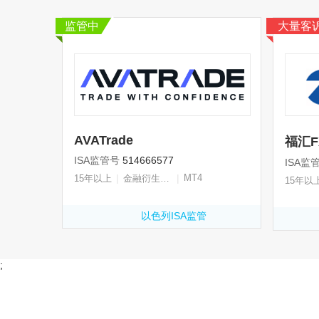
监管中
大量客
AVATrade
福汇F
ISA监管号
514666577
ISA监
|
|
MT4
15年以上
金融衍生品牌照
15年以
以色列ISA监管
;