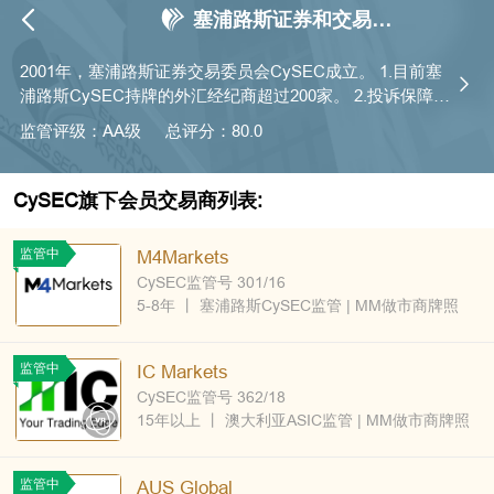
塞浦路斯证券和交易委
员会
2001年，塞浦路斯证券交易委员会CySEC成立。 1.目前塞
浦路斯CySEC持牌的外汇经纪商超过200家。 2.投诉保障方
面，CySEC设立“投资者赔偿基金（ICF）”，可处理破产清
监管评级：AA级
总评分：80.0
偿，赔偿上限为20,000欧元。
CySEC旗下会员交易商列表:
监管中
M4Markets
CySEC监管号 301/16
5-8年
丨
塞浦路斯CySEC监管
| MM做市商牌照
监管中
IC Markets
CySEC监管号 362/18
15年以上
丨
澳大利亚ASIC监管
| MM做市商牌照
监管中
AUS Global